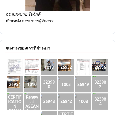
ดร.สมหมาย ใจภักดี
ตำแหน่ง
กรรมการผู้จัดการ
ผลงานของเราที่ผ่านมา
Renew
Renew
32397
1018
26952
26956
al
al
8
ASEAN
ASEAN
Applic
Applic
ation
ation
32399
32398
26954
1010
1003
26949
Form
Form
0
2
Page 1
Page 3
CERTIF
Renew
32398
26948
26942
1008
ICATIO
al
4
N
ASEAN
SOMM
Applic
CERTIF